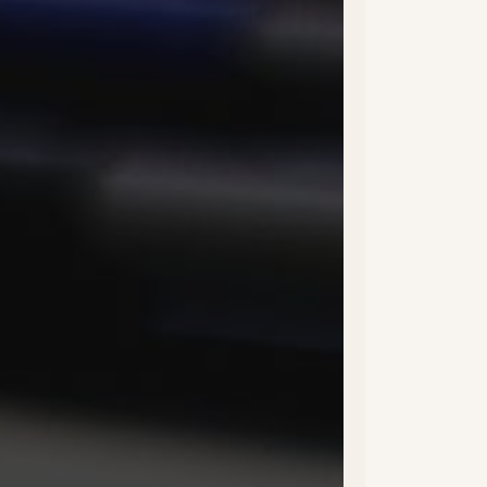
ebook
tter
tagram
tube
kedinf
 contacter
hias@doogether.com
87 42 37 21