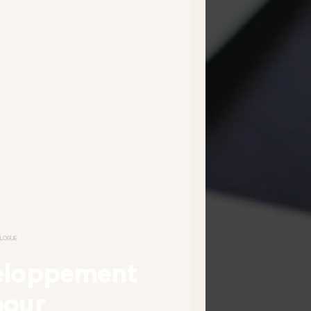
OLOGUE
eloppement
pour