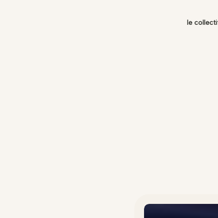
le collecti
Adr
32 
Sal
Tou
Nous