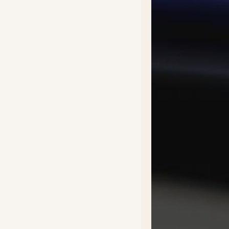
Fac
Twi
Ins
You
Lin
Nous
mat
06 