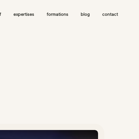
f
expertises
formations
blog
contact
esse
Rue Leon
embien, 59200
rcoing.
 suivre