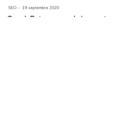
SEO
-
19 septembre 2020
GoogleBot sera prochainement
compatible avec HTTP2
Lire la suite