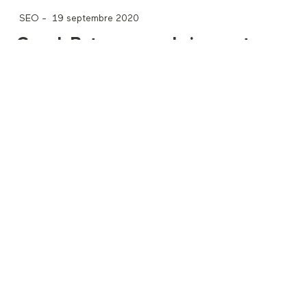
SEO
-
19 septembre 2020
GoogleBot sera prochainement
compatible avec HTTP2
Lire la suite