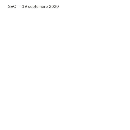
SEO
-
19 septembre 2020
GoogleBot sera prochainement
compatible avec HTTP2
Lire la suite