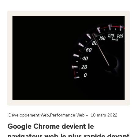
Développement Web
,
Performance Web
-
10 mars 2022
Google Chrome devient le