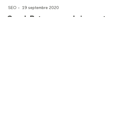
SEO
-
19 septembre 2020
GoogleBot sera prochainement
compatible avec HTTP2
Lire la suite