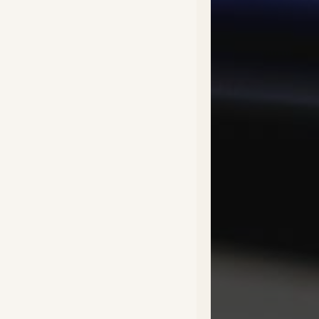
Fac
Twi
Ins
You
Lin
Nous
mat
06 