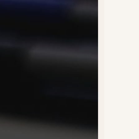
ebook
tter
tagram
tube
kedinf
 contacter
hias@doogether.com
87 42 37 21