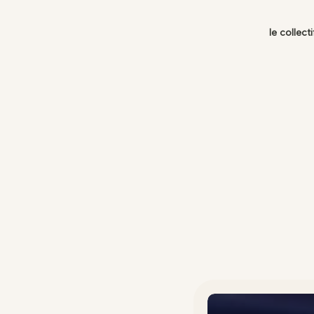
le collecti
Adr
32 
Sal
Tou
Nous