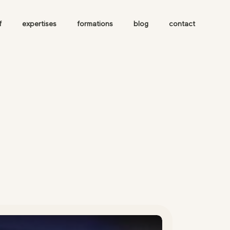
f
expertises
formations
blog
contact
esse
Rue Leon
embien, 59200
rcoing.
 suivre