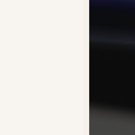
Fac
Twi
Ins
You
Lin
Nous
mat
06 