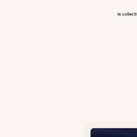
le collecti
Adr
32 
Sal
Tou
Nous