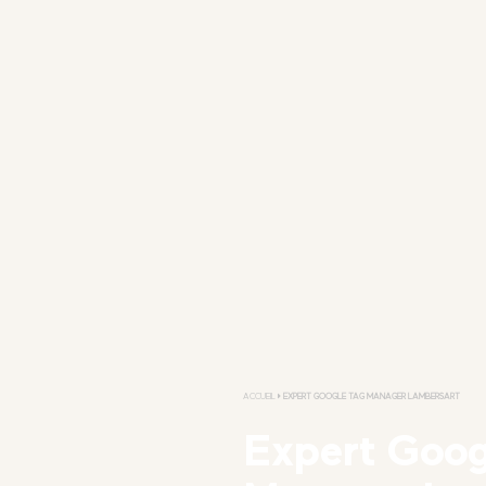
ACCUEIL
EXPERT GOOGLE TAG MANAGER LAMBERSART
Expert Goog