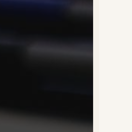
ebook
tter
tagram
tube
kedinf
 contacter
hias@doogether.com
87 42 37 21