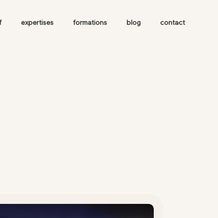
f
expertises
formations
blog
contact
esse
Rue Leon
embien, 59200
rcoing.
 suivre